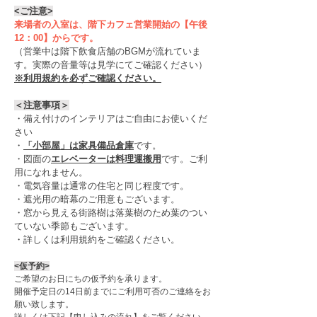
<ご注意>
来場者の入室は、階下カフェ営業開始の【午後
12：00】からです。
（営業中は階下飲食店舗のBGMが流れていま
す。実際の音量等は見学にてご確認ください）
※利用規約を必ずご確認ください。
＜注意事項＞
・備え付けのインテリアはご自由にお使いくだ
さい​
・
「小部屋」は家具備品倉庫
です。
・図面の
エレベーターは料理運搬用
です。ご利
用になれません。
・電気容量は通常の住宅と同じ程度です。
・遮光用の暗幕のご用意もございます。
・窓から見える街路樹は落葉樹のため葉のつい
ていない季節もございます。
​・詳しくは利用規約をご確認ください。
<仮予約>
ご希望のお日にちの仮予約を承ります。
​開催予定日の14日前までにご利用可否のご連絡をお
願い致します。