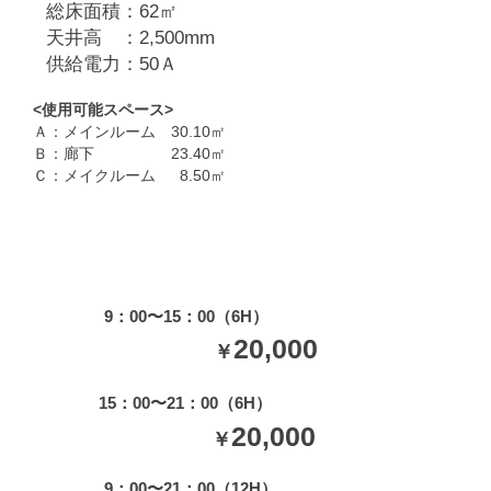
総床面積：62㎡
天井高 ：2,500mm
​供給電力：50Ａ
<​使用可能スペース>
Ａ：メインルーム 30.10㎡
Ｂ：廊下 23.40㎡
Ｃ：メイクルーム 8.50㎡
料金
(税別)
A
9：00〜15：00（6H）
20,000
​￥
B
15：00〜21：00（6H）
20,000
​￥
A+B
9：00〜21：00（12H）