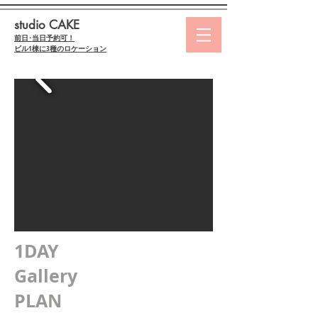
studio CAKE
前日･当日予約可！
ビル1棟に3種のロケーション
1DAY
Gallery
PLAN